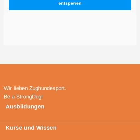
entsperren
Wir lieben Zughundesport.
Be a StrongDog!
Ausbildungen
Kurse und Wissen