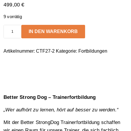
499,00
€
9 vorrätig
IN DEN WARENKORB
CaniX
Trainer-
Fortbildung
Artikelnummer:
CTF27-2
Kategorie:
Fortbildungen
Better
StrongDog
Bayern
2027
Menge
Better Strong Dog – Trainerfortbildung
„Wer aufhört zu lernen, hört auf besser zu werden.“
Mit der Better StrongDog Trainerfortbildung schaffen
wir einen Raum für unsere Trainer, die sich fachlich,