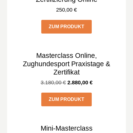
250,00
€
ZUM PRODUKT
Masterclass Online,
Zughundesport Praxistage &
Zertifikat
Ursprünglicher
Aktueller
3.180,00
€
2.880,00
€
Preis
Preis
war:
ist:
ZUM PRODUKT
3.180,00 €
2.880,00 €.
Mini-Masterclass